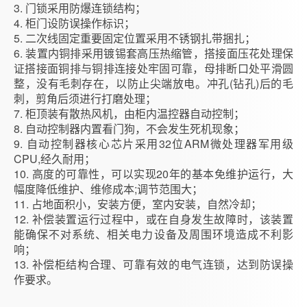
3. 门锁采用防爆连锁结构；
4. 柜门设防误操作标识；
5. 二次线固定重要固定位置采用不锈钢扎带捆扎；
6. 装置内铜排采用镀锡套高压热缩管，搭接面压花处理保
证搭接面铜排与铜排连接处牢固可靠，母排断口处平滑圆
整，没有毛刺存在，以防止尖端放电。冲孔(钻孔)后的毛
刺，剪角后须进行打磨处理；
7. 柜顶装有散热风机，由柜内温控器自动控制；
8. 自动控制器内置看门狗，不会发生死机现象；
9. 自动控制器核心芯片采用32位ARM微处理器军用级
CPU,经久耐用；
10. 高度的可靠性，可以实现20年的基本免维护运行，大
幅度降低维护、维修成本;调节范围大；
11. 占地面积小，安装方便，室内安装，自然冷却；
12. 补偿装置运行过程中，或在自身发生故障时，该装置
能确保不对系统、相关电力设备及周围环境造成不利影
响；
13. 补偿柜结构合理、可靠有效的电气连锁，达到防误操
作要求。